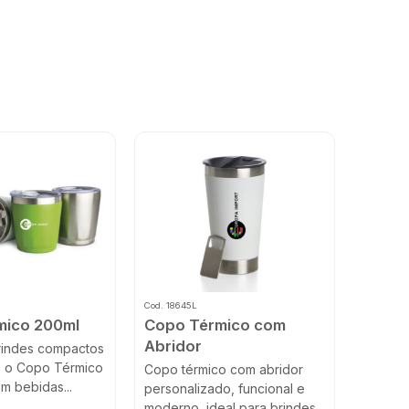
Cod. 18645L
mico 200ml
Copo Térmico com
Abridor
brindes compactos
s, o Copo Térmico
Copo térmico com abridor
m bebidas...
personalizado, funcional e
moderno, ideal para brindes