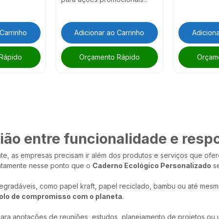
 Carrinho
Adicionar ao Carrinho
Adiciona
Rápido
Orçamento Rápido
Orçam
ião entre funcionalidade e resp
te, as empresas precisam ir além dos produtos e serviços que ofere
xatamente nesse ponto que o
Caderno Ecológico Personalizado
se
degradáveis, como papel kraft, papel reciclado, bambu ou até mesm
olo de compromisso com o planeta
.
ra anotações de reuniões, estudos, planejamento de projetos ou u