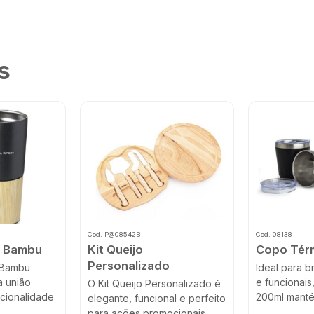
s
Cod. P@08542B
Cod. 08138
o Bambu
Kit Queijo
Copo Tér
Personalizado
 Bambu
Ideal para 
a união
e funcionai
O Kit Queijo Personalizado é
ncionalidade
200ml manté
elegante, funcional e perfeito
para ações promocionais...