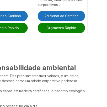
corporativos...
r ao Carrinho
Adicionar ao Carrinho
ento Rápido
Orçamento Rápido
onsabilidade ambiental
cem. Elas precisam transmitir valores, e um deles,
 destaca como um brinde corporativo poderoso.
o capas em madeira certificada, o caderno ecológico
so pessoal no dia a dia.