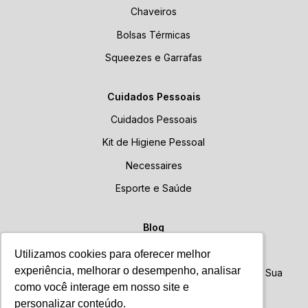
Chaveiros
Bolsas Térmicas
Squeezes e Garrafas
Cuidados Pessoais
Cuidados Pessoais
Kit de Higiene Pessoal
Necessaires
Esporte e Saúde
Blog
Blog
Utilizamos cookies para oferecer melhor
Utilizamos cookies para oferecer melhor
experiência, melhorar o desempenho, analisar
experiência, melhorar o desempenho, analisar
Brindes Personalizados: Como Escolher o Ideal para Sua
Empresa
como você interage em nosso site e
como você interage em nosso site e
personalizar conteúdo.
personalizar conteúdo.