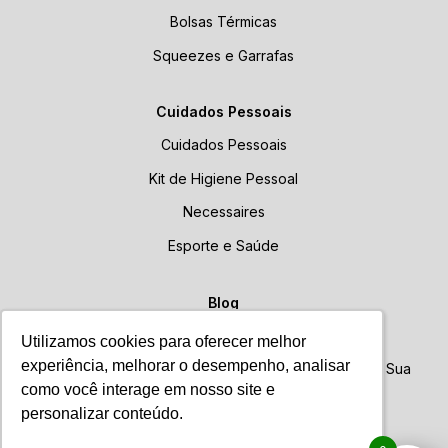
Bolsas Térmicas
Squeezes e Garrafas
Cuidados Pessoais
Cuidados Pessoais
Kit de Higiene Pessoal
Necessaires
Esporte e Saúde
Blog
Blog
Utilizamos cookies para oferecer melhor
Utilizamos cookies para oferecer melhor
experiência, melhorar o desempenho, analisar
experiência, melhorar o desempenho, analisar
Brindes Personalizados: Como Escolher o Ideal para Sua
Empresa
como você interage em nosso site e
como você interage em nosso site e
personalizar conteúdo.
personalizar conteúdo.