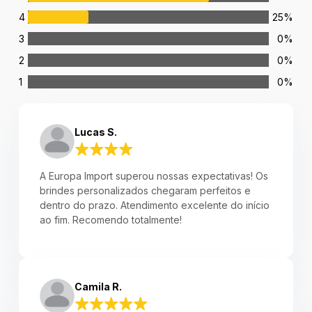
4
25%
3
0%
2
0%
1
0%
Lucas S.
A Europa Import superou nossas expectativas! Os
brindes personalizados chegaram perfeitos e
dentro do prazo. Atendimento excelente do início
ao fim. Recomendo totalmente!
Camila R.