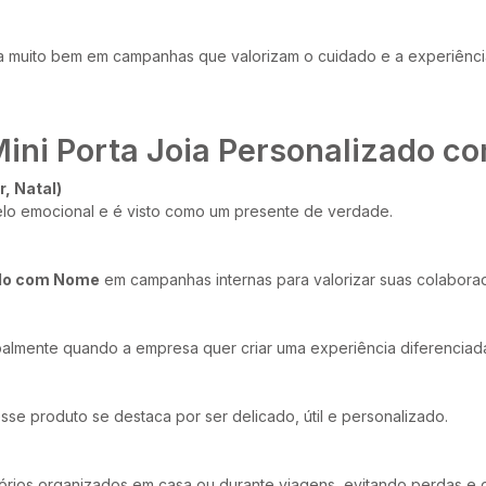
 muito bem em campanhas que valorizam o cuidado e a experiência
Mini Porta Joia Personalizado 
, Natal)
pelo emocional e é visto como um presente de verdade.
ado com Nome
em campanhas internas para valorizar suas colabora
palmente quando a empresa quer criar uma experiência diferenciada
se produto se destaca por ser delicado, útil e personalizado.
sórios organizados em casa ou durante viagens, evitando perdas e 