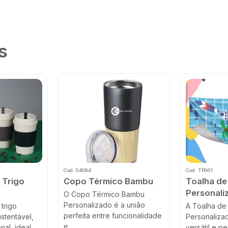
s
Cod. 04084
Cod. TP001
 Trigo
Copo Térmico Bambu
Toalha de
o
Personali
O Copo Térmico Bambu
Personalizado é a união
trigo
A Toalha de 
perfeita entre funcionalidade
stentável,
Personalizad
e...
al, ideal
versátil e pe