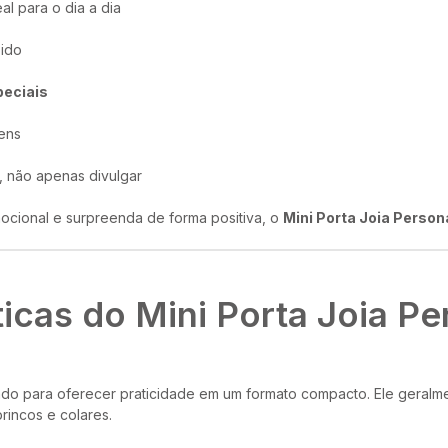
eal para o dia a dia
bido
peciais
gens
, não apenas divulgar
cional e surpreenda de forma positiva, o
Mini Porta Joia Perso
ticas do Mini Porta Joia P
o para oferecer praticidade em um formato compacto. Ele geralmen
rincos e colares.