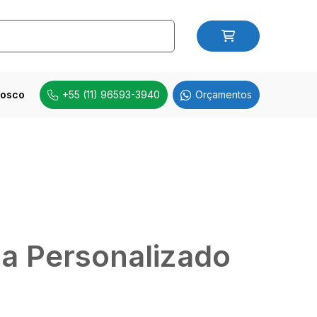
nosco
+55 (11) 96593-3940
Orçamentos
ia Personalizado