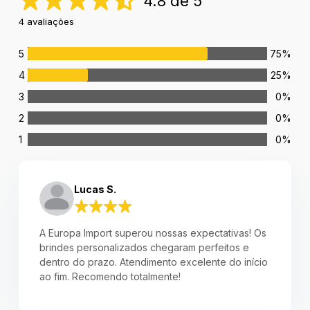
4.8 de 5
4 avaliações
5
75%
4
25%
3
0%
2
0%
1
0%
Lucas S.
A Europa Import superou nossas expectativas! Os
brindes personalizados chegaram perfeitos e
dentro do prazo. Atendimento excelente do início
ao fim. Recomendo totalmente!