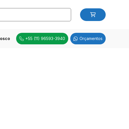
nosco
+55 (11) 96593-3940
Orçamentos