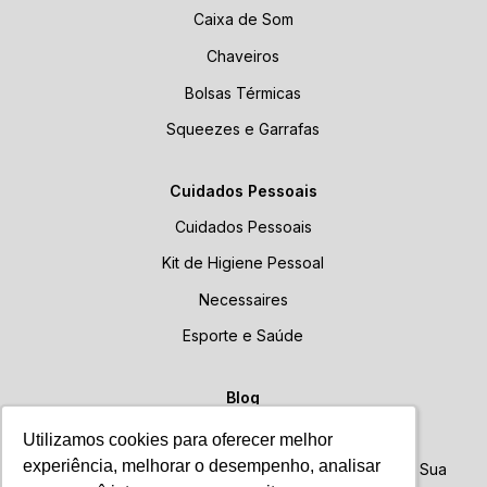
Caixa de Som
Chaveiros
Bolsas Térmicas
Squeezes e Garrafas
Cuidados Pessoais
Cuidados Pessoais
Kit de Higiene Pessoal
Necessaires
Esporte e Saúde
Blog
Blog
Utilizamos cookies para oferecer melhor
Utilizamos cookies para oferecer melhor
experiência, melhorar o desempenho, analisar
experiência, melhorar o desempenho, analisar
Brindes Personalizados: Como Escolher o Ideal para Sua
Empresa