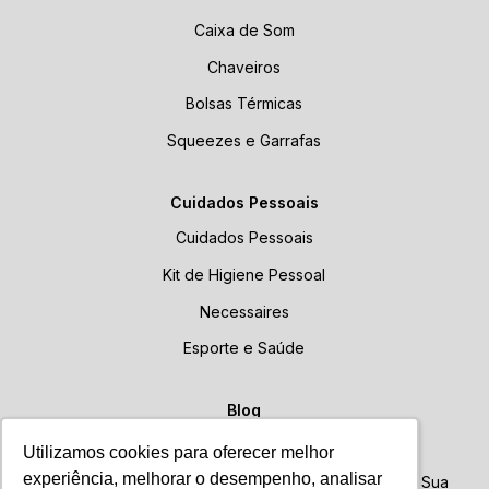
Caixa de Som
Chaveiros
Bolsas Térmicas
Squeezes e Garrafas
Cuidados Pessoais
Cuidados Pessoais
Kit de Higiene Pessoal
Necessaires
Esporte e Saúde
Blog
Blog
Utilizamos cookies para oferecer melhor
Utilizamos cookies para oferecer melhor
experiência, melhorar o desempenho, analisar
experiência, melhorar o desempenho, analisar
Brindes Personalizados: Como Escolher o Ideal para Sua